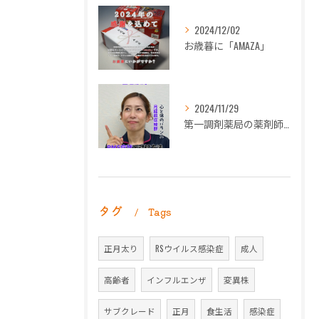
2024/12/02
お歳暮に「AMAZA」
2024/11/29
第一調剤薬局の薬剤師長岡朋子が「生理痛」について解説します。
タグ
Tags
正月太り
RSウイルス感染症
成人
高齢者
インフルエンザ
変異株
サブクレード
正月
食生活
感染症