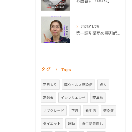
お歳暮に「AMAZA」
2024/11/29
第一調剤薬局の薬剤師長岡朋子が「生理痛」について解説します。
タグ
Tags
正月太り
RSウイルス感染症
成人
高齢者
インフルエンザ
変異株
サブクレード
正月
食生活
感染症
ダイエット
運動
食生活見直し