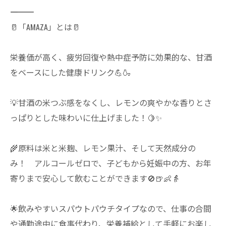
―――――――――――――
🥛「AMAZA」とは🥛
栄養価が高く、疲労回復や熱中症予防に効果的な、甘酒
をベースにした健康ドリンク💪🍶
💡甘酒の米つぶ感をなくし、レモンの爽やかな香りとさ
っぱりとした味わいに仕上げました！🍋✨
🌾原料は米と米麹、レモン果汁、そして天然成分の
み！ アルコールゼロで、子どもから妊娠中の方、お年
寄りまで安心して飲むことができます🚫🍺👶👵
🌟飲みやすいスパウトパウチタイプなので、仕事の合間
や通勤途中に食事代わり、栄養補給として手軽にお楽し