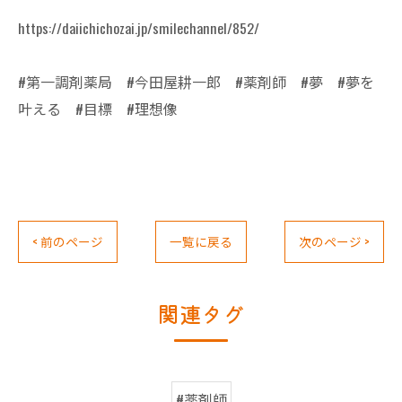
https://daiichichozai.jp/smilechannel/852/
#第一調剤薬局 #今田屋耕一郎 #薬剤師 #夢 #夢を
叶える #目標 #理想像
< 前のページ
一覧に戻る
次のページ >
関連タグ
#薬剤師