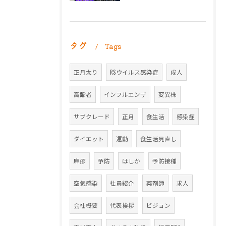
タグ
Tags
正月太り
RSウイルス感染症
成人
高齢者
インフルエンザ
変異株
サブクレード
正月
食生活
感染症
ダイエット
運動
食生活見直し
麻疹
予防
はしか
予防接種
空気感染
社員紹介
薬剤師
求人
会社概要
代表挨拶
ビジョン