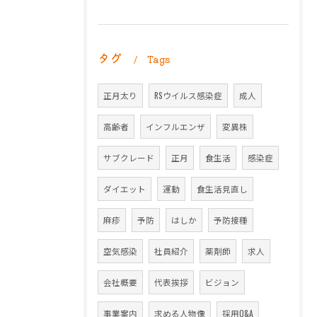
タグ
Tags
正月太り
RSウイルス感染症
成人
高齢者
インフルエンザ
変異株
サブクレード
正月
食生活
感染症
ダイエット
運動
食生活見直し
麻疹
予防
はしか
予防接種
空気感染
社員紹介
薬剤師
求人
会社概要
代表挨拶
ビジョン
事業案内
求める人物像
採用Q&A