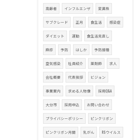
高齢者
インフルエンザ
変異株
サブクレード
正月
食生活
感染症
ダイエット
運動
食生活見直し
麻疹
予防
はしか
予防接種
空気感染
社員紹介
薬剤師
求人
会社概要
代表挨拶
ビジョン
事業案内
求める人物像
採用Q&A
大分市
採用申込
お問い合わせ
プライバシーポリシー
ピンクリボン
ピンクリボン月間
乳がん
RSウイルス