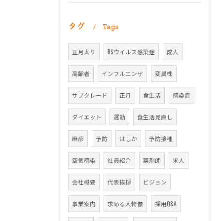
タグ
Tags
正月太り
RSウイルス感染症
成人
高齢者
インフルエンザ
変異株
サブクレード
正月
食生活
感染症
ダイエット
運動
食生活見直し
麻疹
予防
はしか
予防接種
空気感染
社員紹介
薬剤師
求人
会社概要
代表挨拶
ビジョン
事業案内
求める人物像
採用Q&A