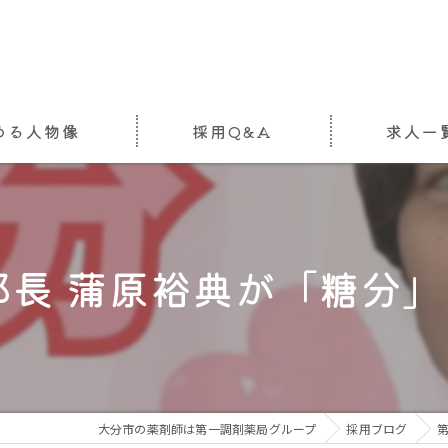
める人物像
採用Q&A
求人一
長 蒲原裕典が「糖分」に
大分市の薬剤師は第一調剤薬局グループ
採用ブログ