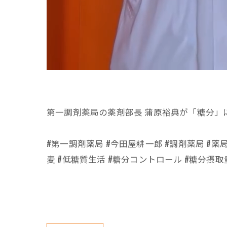
第一調剤薬局の薬剤部長 蒲原裕典が「糖分」
#第一調剤薬局 #今田屋耕一郎 #調剤薬局 #薬
麦 #低糖質生活 #糖分コントロール #糖分摂取