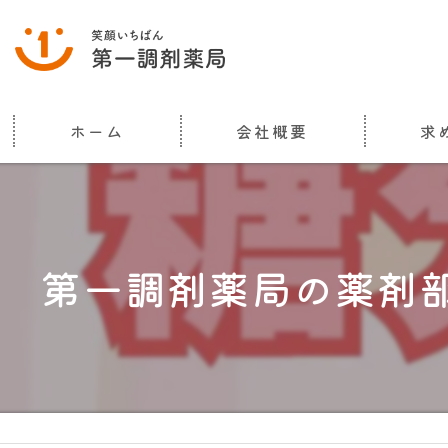
ホーム
会社概要
求
代表挨拶
ビジョン
第一調剤薬局の薬剤部
事業案内