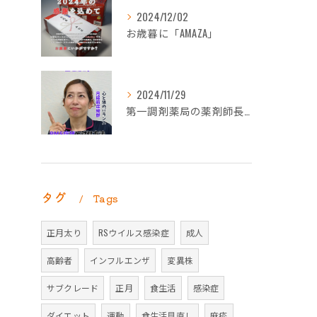
2024/12/02
お歳暮に「AMAZA」
2024/11/29
第一調剤薬局の薬剤師長岡朋子が「生理痛」について解説します。
タグ
Tags
正月太り
RSウイルス感染症
成人
高齢者
インフルエンザ
変異株
サブクレード
正月
食生活
感染症
ダイエット
運動
食生活見直し
麻疹