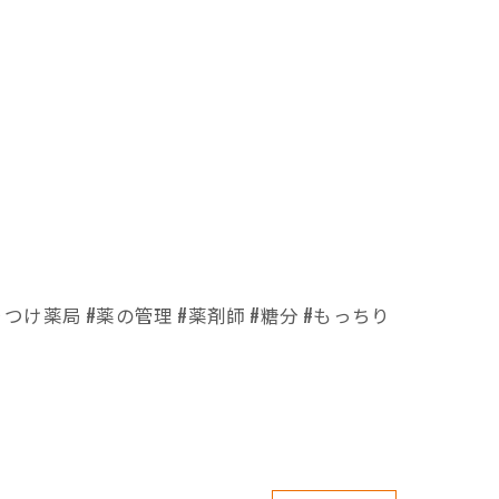
つけ薬局 #薬の管理 #薬剤師 #糖分 #もっちり