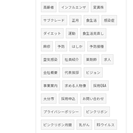
高齢者
インフルエンザ
変異株
サブクレード
正月
食生活
感染症
ダイエット
運動
食生活見直し
麻疹
予防
はしか
予防接種
空気感染
社員紹介
薬剤師
求人
会社概要
代表挨拶
ビジョン
事業案内
求める人物像
採用Q&A
大分市
採用申込
お問い合わせ
プライバシーポリシー
ピンクリボン
ピンクリボン月間
乳がん
RSウイルス