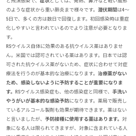
と飛沫感染で、
症状
としては、発熱、鼻汁など軽い風邪
のような症状から重い肺炎まで様々です。
潜伏期間
は4〜
5日で、多くの方は数日で回復します。初回感染時は重症
化しやすいと言われているのでより注意が必要となりま
す。
RSウイルス自体に効果のある抗ウイルス薬はありませ
ん。米国では認可されている薬はあります。日本では認
可された抗ウイルス薬がないため、症状に合わせて対症
療法を行うのが基本的な治療になります。
治療薬がない
ため、感染しないように予防することが重要になりま
す。
RSウイルス感染症も、他の感染症と同様で、
手洗い
やうがいが基本的な感染予防
になります。薬局で販売し
ているアルコール製剤も効果が期待できます。薬はない
と言いましたが、
予防接種に使用する薬はあります。
対
象になる人は限られてきますが、対象に含まれている人