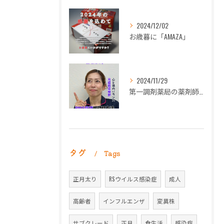
2024/12/02
お歳暮に「AMAZA」
2024/11/29
第一調剤薬局の薬剤師長岡朋子が「生理痛」について解説します。
タグ
Tags
正月太り
RSウイルス感染症
成人
高齢者
インフルエンザ
変異株
サブクレード
正月
食生活
感染症