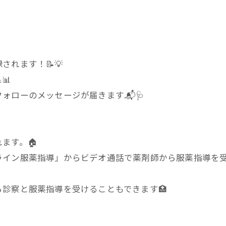
れます！📝💡
📊
ローのメッセージが届きます.📬🩺
ます。🏠
ライン服薬指導」からビデオ通話で薬剤師から服薬指導を
診察と服薬指導を受けることもできます🏥