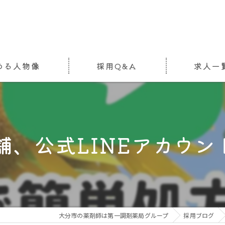
める人物像
採用Q&A
求人一
舗、公式LINEアカウント
大分市の薬剤師は第一調剤薬局グループ
採用ブログ