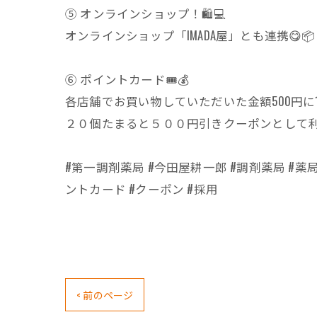
⑤ オンラインショップ！🛍️💻
オンラインショップ「IMADA屋」とも連携😋📦
⑥ ポイントカード🎟️💰
各店舗でお買い物していただいた金額500円に1ポ
２０個たまると５００円引きクーポンとして利用
#第一調剤薬局 #今田屋耕一郎 #調剤薬局 #薬局 
ントカード #クーポン #採用
< 前のページ