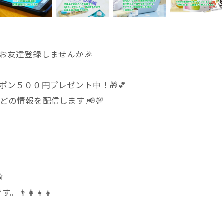
にお友達登録しませんか🎉
ポン５００円プレゼント中！🎁💕
どの情報を配信します.📢💯

👩‍👧‍👦