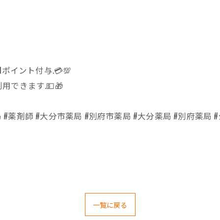
イント付与.💳💯
できます.💵🎁
#薬剤師 #大分市薬局 #別府市薬局 #大分薬局 #別府薬局 #公
一覧に戻る