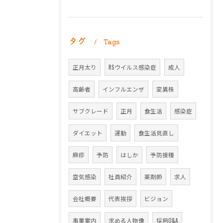
タグ
Tags
正月太り
RSウイルス感染症
成人
高齢者
インフルエンザ
変異株
サブクレード
正月
食生活
感染症
ダイエット
運動
食生活見直し
麻疹
予防
はしか
予防接種
空気感染
社員紹介
薬剤師
求人
会社概要
代表挨拶
ビジョン
事業案内
求める人物像
採用Q&A