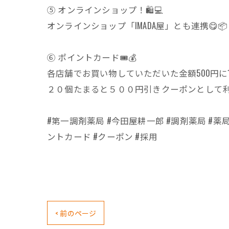
⑤ オンラインショップ！🛍️💻
オンラインショップ「IMADA屋」とも連携😋📦
⑥ ポイントカード🎟️💰
各店舗でお買い物していただいた金額500円に1ポ
２０個たまると５００円引きクーポンとして利用
#第一調剤薬局 #今田屋耕一郎 #調剤薬局 #薬局 
ントカード #クーポン #採用
< 前のページ