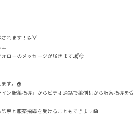
れます！📝💡
📊
ローのメッセージが届きます.📬🩺
ます。🏠
ライン服薬指導」からビデオ通話で薬剤師から服薬指導を
診察と服薬指導を受けることもできます🏥