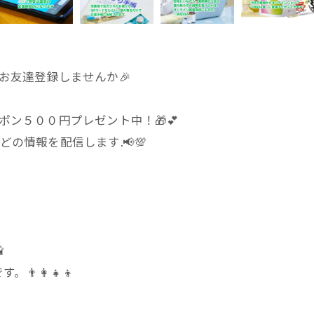
にお友達登録しませんか🎉
ポン５００円プレゼント中！🎁💕
どの情報を配信します.📢💯

👩‍👧‍👦