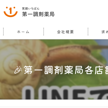
ホーム
会社概要
求
代表挨拶
ビジョン
🎉第一調剤薬局各店
事業案内