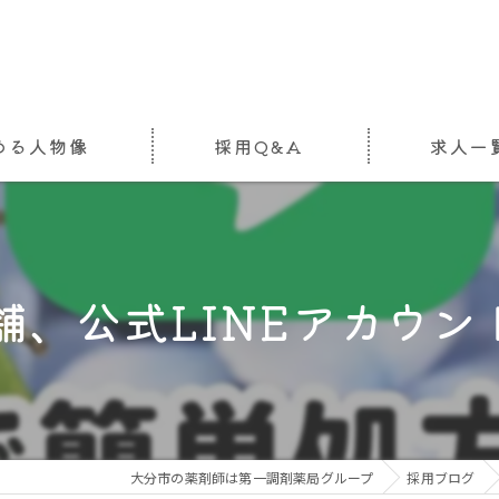
める人物像
採用Q&A
求人一
舗、公式LINEアカウント
大分市の薬剤師は第一調剤薬局グループ
採用ブログ