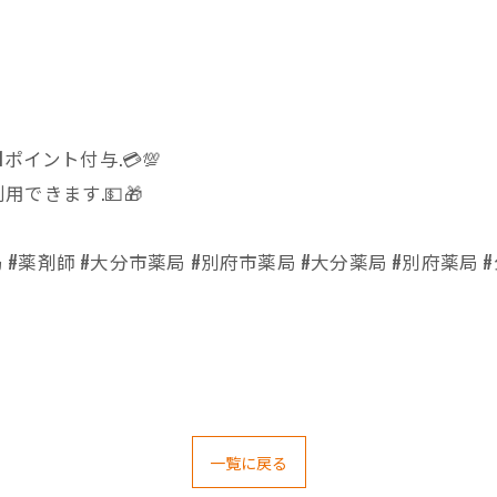
イント付与.💳💯
できます.💵🎁
#薬剤師 #大分市薬局 #別府市薬局 #大分薬局 #別府薬局 #公
一覧に戻る