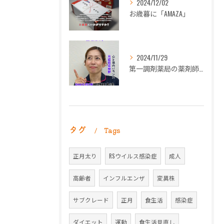
2024/12/02
お歳暮に「AMAZA」
2024/11/29
第一調剤薬局の薬剤師長岡朋子が「生理痛」について解説します。
タグ
Tags
正月太り
RSウイルス感染症
成人
高齢者
インフルエンザ
変異株
サブクレード
正月
食生活
感染症
ダイエット
運動
食生活見直し