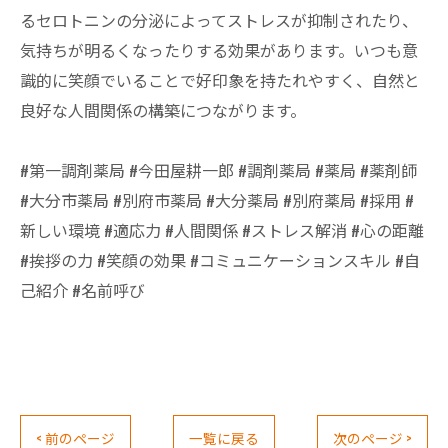
るセロトニンの分泌によってストレスが抑制されたり、
気持ちが明るくなったりする効果があります。いつも意
識的に笑顔でいることで好印象を持たれやすく、自然と
良好な人間関係の構築につながります。
#第一調剤薬局 #今田屋耕一郎 #調剤薬局 #薬局 #薬剤師
#大分市薬局 #別府市薬局 #大分薬局 #別府薬局 #採用 #
新しい環境 #適応力 #人間関係 #ストレス解消 #心の距離
#挨拶の力 #笑顔の効果 #コミュニケーションスキル #自
己紹介 #名前呼び
< 前のページ
一覧に戻る
次のページ >