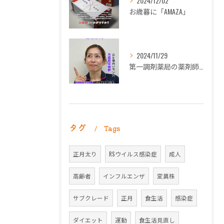
2024/12/02
お歳暮に「AMAZA」
2024/11/29
第一調剤薬局の薬剤師長岡朋子が「生理痛」について解説します。
タグ
Tags
正月太り
RSウイルス感染症
成人
高齢者
インフルエンザ
変異株
サブクレード
正月
食生活
感染症
ダイエット
運動
食生活見直し