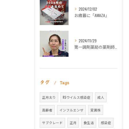
2024/12/02
お歳暮に「AMAZA」
2024/11/29
第一調剤薬局の薬剤師長岡朋子が「生理痛」について解説します。
タグ
Tags
正月太り
RSウイルス感染症
成人
高齢者
インフルエンザ
変異株
サブクレード
正月
食生活
感染症