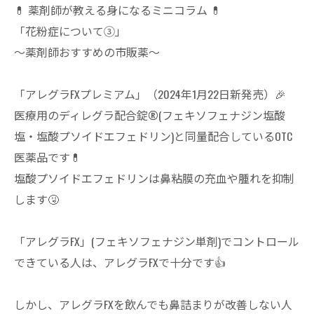
💊 薬剤師が教える身になるミニコラム 💊
「花粉症について③」
～薬剤師おすすめの市販薬～
「アレグラFXプレミアム」（2024年1月22日新発売）🎉
医療用のディレグラ配合錠®(フェキソフェナジン塩酸
塩・塩酸プソイドエフェドリン)と同量配合しているOTC
医薬品です💊
塩酸プソイドエフェドリンは鼻粘膜の充血や腫れを抑制
します🤧
「アレグラFX」(フェキソフェナジン単剤)でコントロール
できている人は、アレグラFXで十分です👍
しかし、アレグラFXを飲んでも鼻詰まりが改善しない人