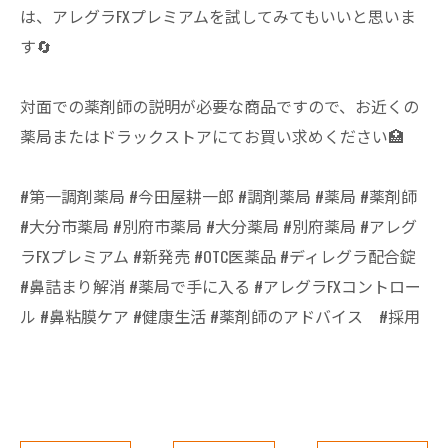
は、アレグラFXプレミアムを試してみてもいいと思いま
す🔄
対面での薬剤師の説明が必要な商品ですので、お近くの
薬局またはドラックストアにてお買い求めください🏥
#第一調剤薬局 #今田屋耕一郎 #調剤薬局 #薬局 #薬剤師
#大分市薬局 #別府市薬局 #大分薬局 #別府薬局 #アレグ
ラFXプレミアム #新発売 #OTC医薬品 #ディレグラ配合錠
#鼻詰まり解消 #薬局で手に入る #アレグラFXコントロー
ル #鼻粘膜ケア #健康生活 #薬剤師のアドバイス #採用