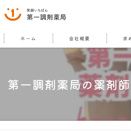
ホーム
会社概要
求
代表挨拶
ビジョン
第一調剤薬局の薬剤師
事業案内