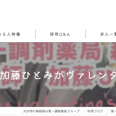
める人物像
採用Q&A
求人一
加藤ひとみがヴァレンタイ
大分市の薬剤師は第一調剤薬局グループ
採用ブログ
第