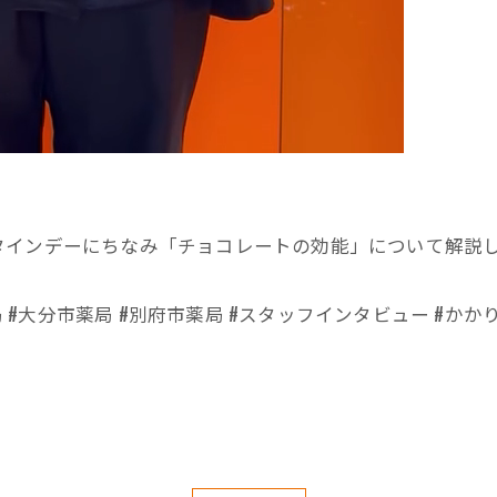
タインデーにちなみ「チョコレートの効能」について解説
局 #大分市薬局 #別府市薬局 #スタッフインタビュー #かか