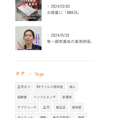
2024/12/02
お歳暮に「AMAZA」
2024/11/29
第一調剤薬局の薬剤師長岡朋子が「生理痛」について解説します。
タグ
Tags
正月太り
RSウイルス感染症
成人
高齢者
インフルエンザ
変異株
サブクレード
正月
食生活
感染症
ダイエット
運動
食生活見直し
麻疹