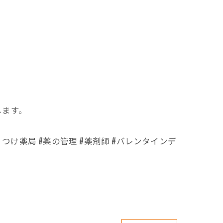
します。
りつけ薬局 #薬の管理 #薬剤師 #バレンタインデ