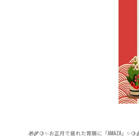
🎁🌾🍋✨お正月で疲れた胃腸に「AMAZA」✨🍋