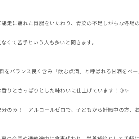
ご馳走に疲れた胃腸をいたわり、青菜の不足しがちな冬場
気なくて苦手という人も多いと聞きます。
ミンB群をバランス良く含み「飲む点滴」と呼ばれる甘酒をベー
な香りとさっぱりとした味わいに仕上げています！🍋✨
成分のみ！ アルコールゼロで、子どもから妊娠中の方、お
仕事の合間や通勤途中に食事代わり、栄養補給として手軽にお