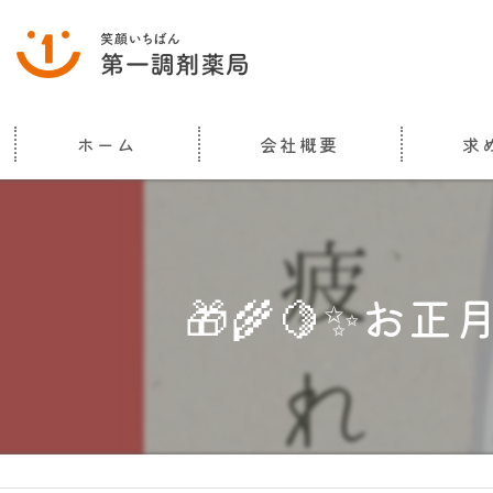
ホーム
会社概要
求
代表挨拶
ビジョン
🎁🌾🍋✨お
事業案内