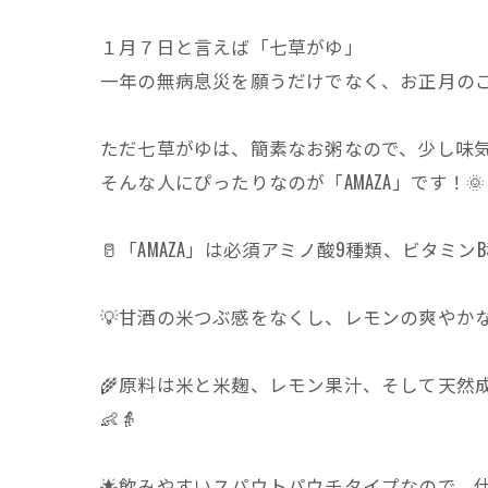
１月７日と言えば「七草がゆ」
一年の無病息災を願うだけでなく、お正月の
ただ七草がゆは、簡素なお粥なので、少し味
そんな人にぴったりなのが「AMAZA」です！🌞
🥛「AMAZA」は必須アミノ酸9種類、ビタ
💡甘酒の米つぶ感をなくし、レモンの爽やか
🌾原料は米と米麹、レモン果汁、そして天然
👶👵
🌟飲みやすいスパウトパウチタイプなので、