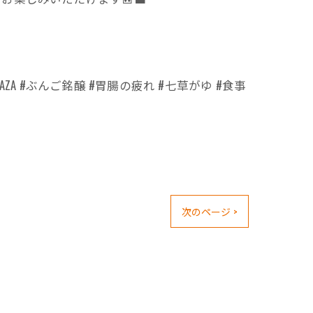
AZA #ぶんご銘醸 #胃腸の疲れ #七草がゆ #食事
次のページ >