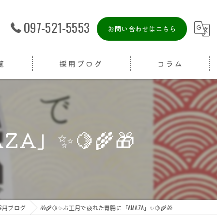
097-521-5553
お問い合わせはこちら
覧
採用ブログ
コラム
A」✨🍋🌾🎁
採用ブログ
🎁🌾🍋✨お正月で疲れた胃腸に「AMAZA」✨🍋🌾🎁