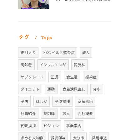
タグ
Tags
正月太り
RSウイルス感染症
成人
高齢者
インフルエンザ
変異株
サブクレード
正月
食生活
感染症
ダイエット
運動
食生活見直し
麻疹
予防
はしか
予防接種
空気感染
社員紹介
薬剤師
求人
会社概要
代表挨拶
ビジョン
事業案内
求める人物像
採用Q&A
大分市
採用申込