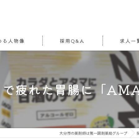
める人物像
採用Q&A
求人一
正月で疲れた胃腸に「AMAZ
大分市の薬剤師は第一調剤薬局グループ