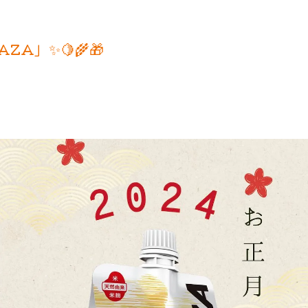
ZA」✨🍋🌾🎁