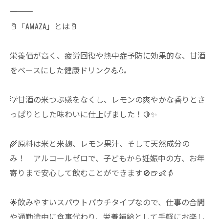
―――――――――――――
🥛「AMAZA」とは🥛
栄養価が高く、疲労回復や熱中症予防に効果的な、甘酒
をベースにした健康ドリンク💪🍶
💡甘酒の米つぶ感をなくし、レモンの爽やかな香りとさ
っぱりとした味わいに仕上げました！🍋✨
🌾原料は米と米麹、レモン果汁、そして天然成分の
み！ アルコールゼロで、子どもから妊娠中の方、お年
寄りまで安心して飲むことができます🚫🍺👶👵
🌟飲みやすいスパウトパウチタイプなので、仕事の合間
や通勤途中に食事代わり、栄養補給として手軽にお楽し