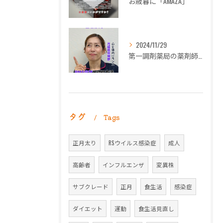
お歳暮に「AMAZA」
2024/11/29
第一調剤薬局の薬剤師長岡朋子が「生理痛」について解説します。
タグ
Tags
正月太り
RSウイルス感染症
成人
高齢者
インフルエンザ
変異株
サブクレード
正月
食生活
感染症
ダイエット
運動
食生活見直し