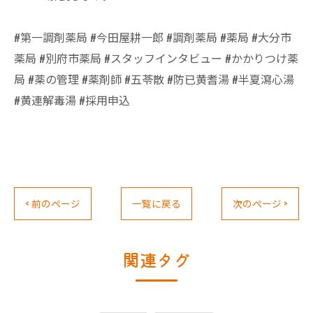
#第一調剤薬局 #今田屋耕一郎 #調剤薬局 #薬局 #大分市
薬局 #別府市薬局 #スタッフインタビュー #かかりつけ薬
局 #薬の管理 #薬剤師 #五苓散 #防已黄耆湯 #半夏瀉心湯
#黄連解毒湯 #採用申込
< 前のページ
一覧に戻る
次のページ >
関連タグ