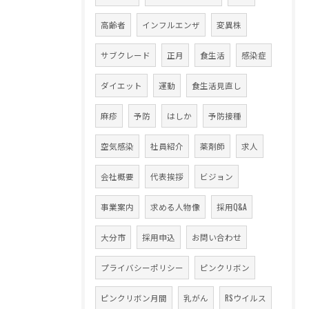
高齢者
インフルエンザ
変異株
サブクレード
正月
食生活
感染症
ダイエット
運動
食生活見直し
麻疹
予防
はしか
予防接種
空気感染
社員紹介
薬剤師
求人
会社概要
代表挨拶
ビジョン
事業案内
求める人物像
採用Q&A
大分市
採用申込
お問い合わせ
プライバシーポリシー
ピンクリボン
ピンクリボン月間
乳がん
RSウイルス