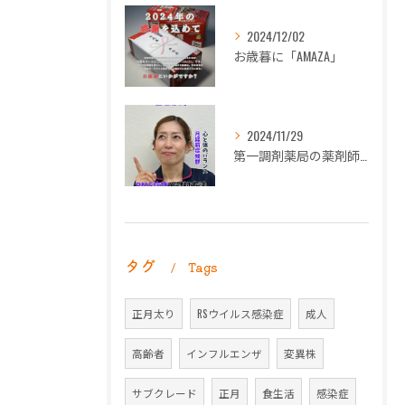
2024/12/02
お歳暮に「AMAZA」
2024/11/29
第一調剤薬局の薬剤師長岡朋子が「生理痛」について解説します。
タグ
Tags
正月太り
RSウイルス感染症
成人
高齢者
インフルエンザ
変異株
サブクレード
正月
食生活
感染症