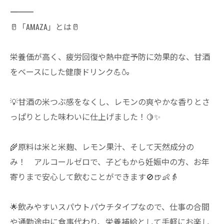
―――――――――――――
🥛「AMAZA」とは🥛
栄養価が高く、疲労回復や熱中症予防に効果的な、甘酒
をベースにした健康ドリンク💪🍶
💡甘酒の米つぶ感をなくし、レモンの爽やかな香りとさ
っぱりとした味わいに仕上げました！🍋✨
🌾原料は米と米麹、レモン果汁、そして天然成分の
み！ アルコールゼロで、子どもから妊娠中の方、お年
寄りまで安心して飲むことができます🚫🍺👶👵
🌟飲みやすいスパウトパウチタイプなので、仕事の合間
や通勤途中に食事代わり、栄養補給として手軽にお楽し