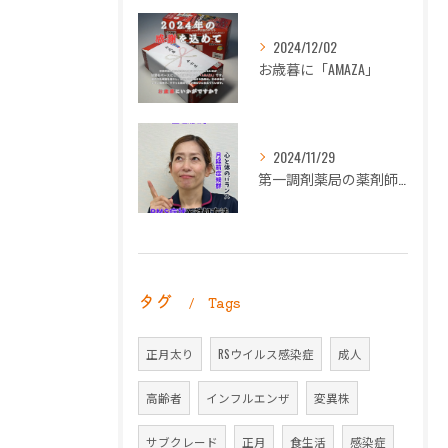
2024/12/02
お歳暮に「AMAZA」
2024/11/29
第一調剤薬局の薬剤師長岡朋子が「生理痛」について解説します。
タグ
Tags
正月太り
RSウイルス感染症
成人
高齢者
インフルエンザ
変異株
サブクレード
正月
食生活
感染症