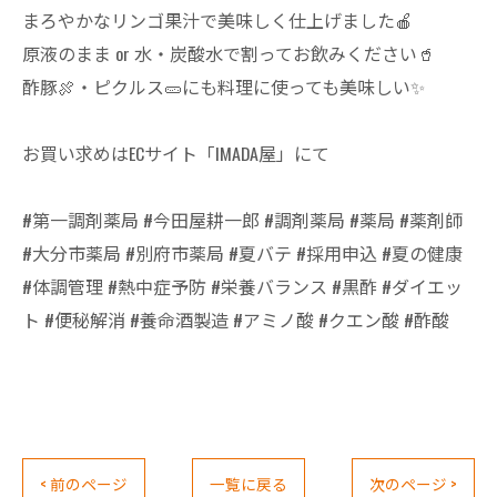
まろやかなリンゴ果汁で美味しく仕上げました🍎
原液のまま or 水・炭酸水で割ってお飲みください🥤
酢豚🍖・ピクルス🥒にも料理に使っても美味しい✨
お買い求めはECサイト「IMADA屋」にて
#第一調剤薬局 #今田屋耕一郎 #調剤薬局 #薬局 #薬剤師
#大分市薬局 #別府市薬局 #夏バテ #採用申込 #夏の健康
#体調管理 #熱中症予防 #栄養バランス #黒酢 #ダイエッ
ト #便秘解消 #養命酒製造 #アミノ酸 #クエン酸 #酢酸
< 前のページ
一覧に戻る
次のページ >