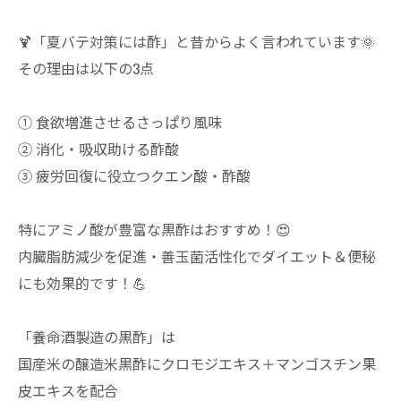
🍹「夏バテ対策には酢」と昔からよく言われています🌞
その理由は以下の3点
① 食欲増進させるさっぱり風味
② 消化・吸収助ける酢酸
③ 疲労回復に役立つクエン酸・酢酸
特にアミノ酸が豊富な黒酢はおすすめ！😍
内臓脂肪減少を促進・善玉菌活性化でダイエット＆便秘
にも効果的です！💪
「養命酒製造の黒酢」は
国産米の醸造米黒酢にクロモジエキス＋マンゴスチン果
皮エキスを配合