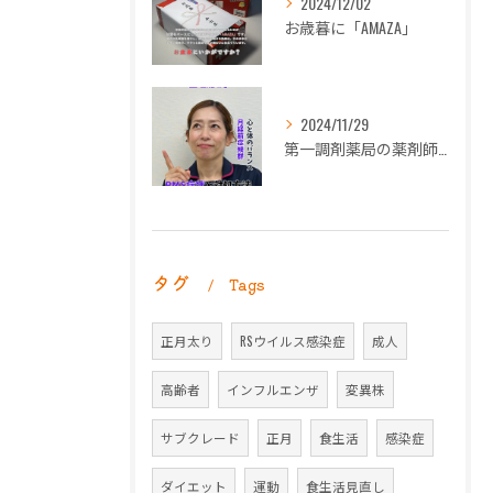
2024/12/02
お歳暮に「AMAZA」
2024/11/29
第一調剤薬局の薬剤師長岡朋子が「生理痛」について解説します。
タグ
Tags
正月太り
RSウイルス感染症
成人
高齢者
インフルエンザ
変異株
サブクレード
正月
食生活
感染症
ダイエット
運動
食生活見直し