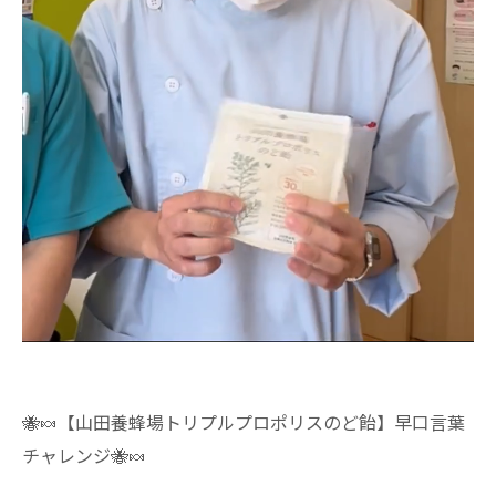
🐝🍬【山田養蜂場トリプルプロポリスのど飴】早口言葉
チャレンジ🐝🍬