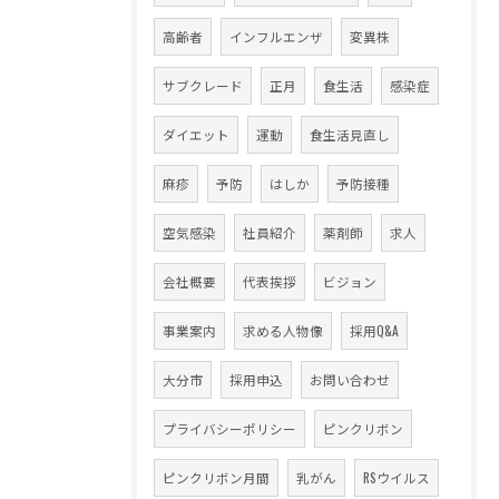
高齢者
インフルエンザ
変異株
サブクレード
正月
食生活
感染症
ダイエット
運動
食生活見直し
麻疹
予防
はしか
予防接種
空気感染
社員紹介
薬剤師
求人
会社概要
代表挨拶
ビジョン
事業案内
求める人物像
採用Q&A
大分市
採用申込
お問い合わせ
プライバシーポリシー
ピンクリボン
ピンクリボン月間
乳がん
RSウイルス